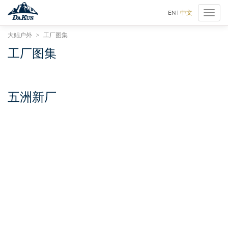
厦
EN
|
中文
Toggl
门
naviga
大
大鲲户外
>
工厂图集
鲲
进
工厂图集
出
口
有
限
五洲新厂
公
司